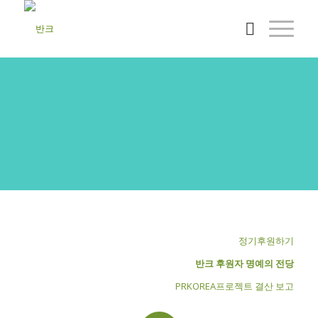
반크활동후원
반크의 활동을 후원해 주세요!
정기후원하기
반크 후원자 명예의 전당
PRKOREA프로젝트 결산 보고