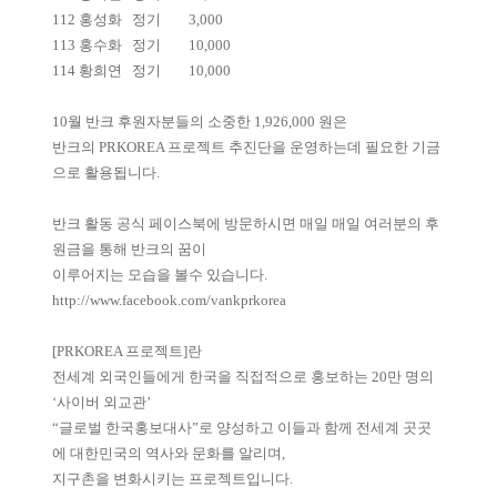
112
홍성화
정기
3,000
113
홍수화
정기
10,000
114
황희연
정기
10,000
10월 반크 후원자분들의 소중한 1,926,000 원은
반크의 PRKOREA 프로젝트 추진단을 운영하는데 필요한 기금
으로 활용됩니다.
반크 활동 공식 페이스북에 방문하시면 매일 매일 여러분의 후
원금을 통해 반크의 꿈이
이루어지는 모습을 볼수 있습니다.
http://www.facebook.com/vankprkorea
[PRKOREA 프로젝트]란
전세계 외국인들에게 한국을 직접적으로 홍보하는 20만 명의
‘사이버 외교관’
“글로벌 한국홍보대사”로 양성하고 이들과 함께 전세계 곳곳
에 대한민국의 역사와 문화를 알리며,
지구촌을 변화시키는 프로젝트입니다.