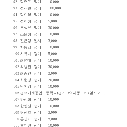
92
정연우
정기
10,000
93
정재원
정기
100,000
94
정현경
정기
10,000
95
정희정
정기
5,000
96
조성부
정기
30,000
97
조은정
정기
10,000
98
진은경
일시
3,000
99
차등남
정기
10,000
100
차유나
정기
5,000
101
최병대
정기
10,000
102
최병완
정기
30,000
103
최승건
정기
3,000
104
최현경
정기
20,000
105
탁지영
정기
10,000
106
평택기계공업고등학교(평기고역사동아리) 일시 200,000
107
하정희
정기
10,000
108
한상진
정기
10,000
109
허산호
정기
3,000
110
홍광표
정기
5,000
111
홍미연
정기
10,000