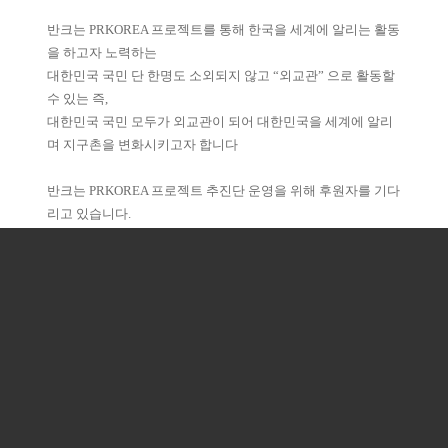
반크는 PRKOREA 프로젝트를 통해 한국을 세계에 알리는 활동
을 하고자 노력하는
대한민국 국민 단 한명도 소외되지 않고 “외교관” 으로 활동할
수 있는 즉,
대한민국 국민 모두가 외교관이 되어 대한민국을 세계에 알리
며 지구촌을 변화시키고자 합니다
반크는 PRKOREA 프로젝트 추진단 운영을 위해 후원자를 기다
리고 있습니다.
반크는 PRKOREA 프로젝트에 후원자가 되어주세요.
여러분의 친구, 가족, 지인분들에게 반크의 꿈을 소개하고 반크
를 후원해주세요.
여러분의 후원을 통해 반크의 꿈은 대한민국의 꿈이 될것입니
다
<2020년 1월~12월까지 반크활동 성과 소개>
https://bit.ly/32v5qtC