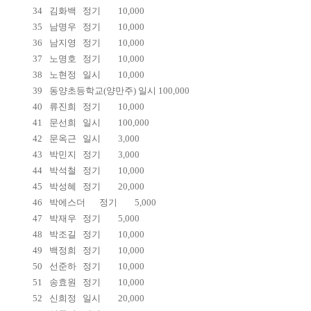
34
김화백
정기
10,000
35
남명우
정기
10,000
36
남지영
정기
10,000
37
노명호
정기
10,000
38
노현정
일시
10,000
39
동양초등학교(양만주) 일시 100,000
40
류진희
정기
10,000
41
문선희
일시
100,000
42
문옥근
일시
3,000
43
박민지
정기
3,000
44
박석철
정기
10,000
45
박성혜
정기
20,000
46
박에스더
정기
5,000
47
박재우
정기
5,000
48
박조길
정기
10,000
49
백정희
정기
10,000
50
선준하
정기
10,000
51
송효원
정기
10,000
52
신희정
일시
20,000