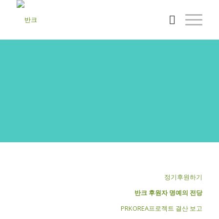
반크활동후원
반크의 활동을 후원해 주세요!
정기후원하기
반크 후원자 명예의 전당
PRKOREA프로젝트 결산 보고