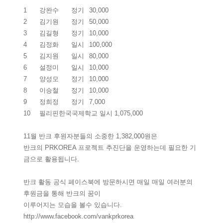
1
강완수
정기
30,000
2
김기원
정기
50,000
3
김길형
정기
10,000
4
김정화
일시
100,000
5
김지원
일시
80,000
6
설정미
일시
10,000
7
양성모
정기
10,000
8
이승철
정기
10,000
9
정희정
정기
7,000
10
필리핀한국국제학교 일시 1,075,000
11월 반크 후원자분들의 소중한 1,382,000원은
반크의 PRKOREA 프로젝트 추진단을 운영하는데 필요한 기
금으로 활용됩니다.
반크 활동 공식 페이스북에 방문하시면 매일 매일 여러분의
후원금을 통해 반크의 꿈이
이루어지는 모습을 볼수 있습니다.
http://www.facebook.com/vankprkorea