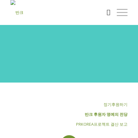
반크활동후원
반크의 활동을 후원해 주세요!
정기후원하기
반크 후원자 명예의 전당
PRKOREA프로젝트 결산 보고