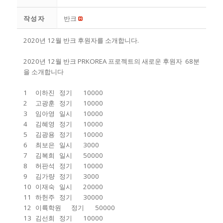
작성자
반크
2020년 12월 반크 후원자를 소개합니다.
2020년 12월 반크 PRKOREA 프로젝트의 새로운 후원자 68분
을 소개합니다
1
이하진
정기
10000
2
고광훈
정기
10000
3
임아영
일시
10000
4
김혜영
정기
10000
5
김광용
정기
10000
6
최보은
일시
3000
7
김복희
일시
50000
8
허판석
정기
10000
9
김가량
정기
3000
10
이재숙
일시
20000
11
하헌주
정기
30000
12
이륙학원
정기
50000
13
김선희
정기
10000