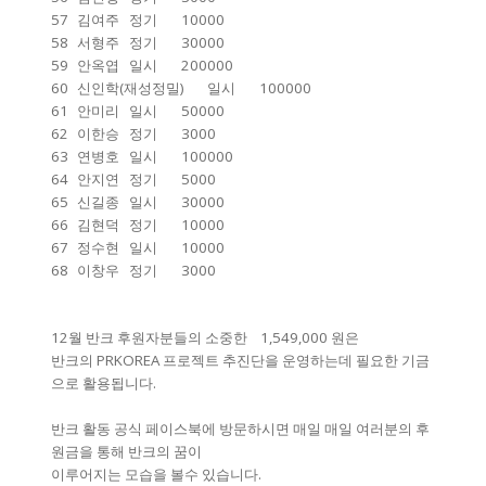
57
김여주
정기
10000
58
서형주
정기
30000
59
안옥엽
일시
200000
60
신인학(재성정밀)
일시
100000
61
안미리
일시
50000
62
이한승
정기
3000
63
연병호
일시
100000
64
안지연
정기
5000
65
신길종
일시
30000
66
김현덕
정기
10000
67
정수현
일시
10000
68
이창우
정기
3000
12월 반크 후원자분들의 소중한 1,549,000 원은
반크의 PRKOREA 프로젝트 추진단을 운영하는데 필요한 기금
으로 활용됩니다.
반크 활동 공식 페이스북에 방문하시면 매일 매일 여러분의 후
원금을 통해 반크의 꿈이
이루어지는 모습을 볼수 있습니다.