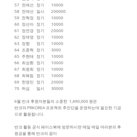
57
전애선
정기
10000
58
전애선
일시
200000
59
전혁정
정기
10000
60
정선아
정기
10000
61
정연경
정기
20000
62
정재영
정기
10000
63
정향
정기
10000
64
조종혁
정기
3000
65
주현태
정기
10000
66
최성환
정기
10000
67
최원희
정기
10000
68
최혜림
정기
10000
69
한영민
정기
20000
70
허섭
일시
30000
6월 반크 후원자분들의 소중한 1,490,000 원은
반크의 PRKOREA 프로젝트 추진단을 운영하는데 필요한 기금
으로 활용됩니다.
반크 활동 공식 페이스북에 방문하시면 매일 매일 여러분의 후
원금을 통해 반크의 꿈이