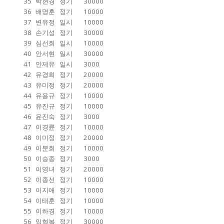
35
박현경
정기
30000
36
배명훈
정기
10000
37
변유정
일시
10000
38
손기성
정기
30000
39
심선희
일시
10000
40
안서현
일시
30000
41
안제유
일시
3000
42
유경희
정기
20000
43
유미정
정기
20000
44
유용규
정기
10000
45
유진규
정기
10000
46
윤진숙
정기
3000
47
이경륜
정기
10000
48
이미정
정기
20000
49
이분희
정기
10000
50
이승종
정기
3000
51
이영녀
정기
20000
52
이종선
정기
10000
53
이지애
정기
10000
54
이태훈
정기
10000
55
이하경
정기
10000
56
임형복
정기
30000