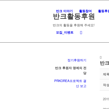
반크 이야기
활동참여
활동후
반크활동후원
반크의 활동을 후원해 주세요!
모집_이벤트
정기후원하기
반크
반크 후원자 명예의 전
당
제
PRKOREA프로젝트 결
작
산 보고
20