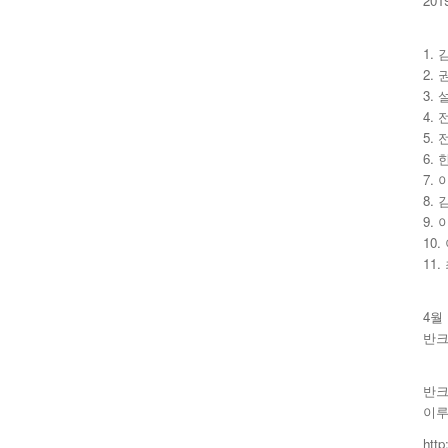
20
1.
2. 
3. 
4.
5.
6. 
7. 
8. 
9.
10.
11.
4월
반크
반크
이루
htt