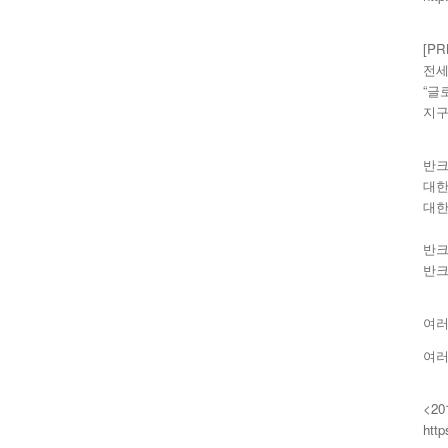
[P
전세
“글
지구
반크
대한
대한
반크
반크
여러
여러
<2
http