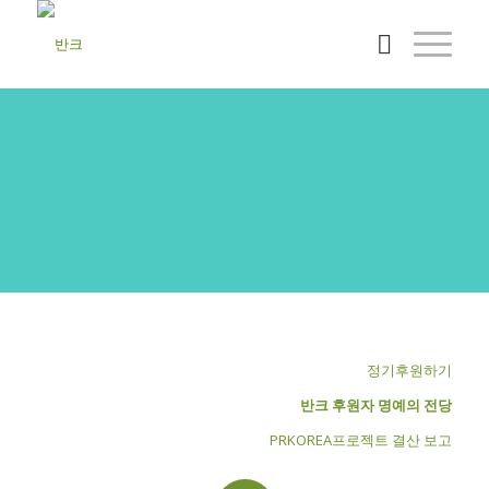
반크활동후원
반크의 활동을 후원해 주세요!
정기후원하기
반크 후원자 명예의 전당
PRKOREA프로젝트 결산 보고