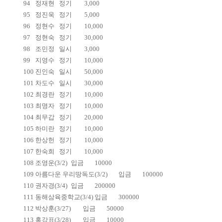
94
정재현
정기
3,000
95
정진욱
정기
5,000
96
정현수
정기
10,000
97
정현숙
정기
30,000
98
조민정
일시
3,000
99
지영수
정기
10,000
100
진인숙
일시
50,000
101
차도수
일시
30,000
102
최경란
정기
10,000
103
최명자
정기
10,000
104
최무갑
정기
20,000
105
하미란
정기
10,000
106
한상헌
정기
10,000
107
한숙희
정기
10,000
108
조영운(3/2)
입금
10000
109
아름다운 우리땅독도(3/2)
입금
100000
110
권자경(3/4)
입금
200000
111
동해삼육중학교(3/4)
입금
300000
112
박상훈(3/27)
입금
50000
113
홍강표(3/28)
입금
10000