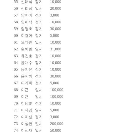
55
신해식
정기
10,000
56
신희정
일시
20,000
57
양미례
정기
3,000
58
양이석
정기
10,000
59
엄영호
정기
30,000
60
여경아
정기
5,000
61
오다인
일시
10,000
62
원혜란
일시
31,000
63
유진호
정기
10,000
64
윤대수
정기
10,000
65
윤지은
정기
10,000
66
윤지혜
정기
30,000
67
이가희
정기
5,000
68
이근
일시
100,000
69
이근
일시
100,000
70
이남훈
정기
10,000
71
이다경
일시
5,000
72
이미성
정기
3,000
73
이상헌
일시
200,000
74
이성재
일시
50,000