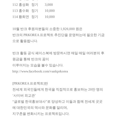
112
홍성화
정기
3,000
113
홍수화
정기
10,000
114
황희연
정기
10,000
10월 반크 후원자분들의 소중한 1,926,000 원은
반크의 PRKOREA 프로젝트 추진단을 운영하는데 필요한 기금
으로 활용됩니다.
반크 활동 공식 페이스북에 방문하시면 매일 매일 여러분의 후
원금을 통해 반크의 꿈이
이루어지는 모습을 볼수 있습니다.
http://www.facebook.com/vankprkorea
[PRKOREA 프로젝트]란
전세계 외국인들에게 한국을 직접적으로 홍보하는 20만 명의
‘사이버 외교관’
“글로벌 한국홍보대사”로 양성하고 이들과 함께 전세계 곳곳
에 대한민국의 역사와 문화를 알리며,
지구촌을 변화시키는 프로젝트입니다.