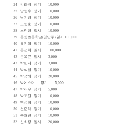
34
김화백
정기
10,000
35
남명우
정기
10,000
36
남지영
정기
10,000
37
노명호
정기
10,000
38
노현정
일시
10,000
39
동양초등학교(양만주) 일시 100,000
40
류진희
정기
10,000
41
문선희
일시
100,000
42
문옥근
일시
3,000
43
박민지
정기
3,000
44
박석철
정기
10,000
45
박성혜
정기
20,000
46
박에스더
정기
5,000
47
박재우
정기
5,000
48
박조길
정기
10,000
49
백정희
정기
10,000
50
선준하
정기
10,000
51
송효원
정기
10,000
52
신희정
일시
20,000