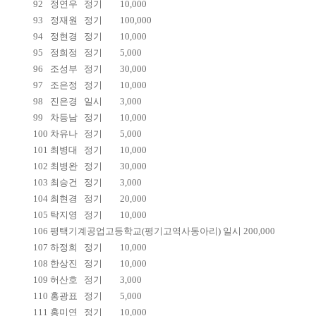
92
정연우
정기
10,000
93
정재원
정기
100,000
94
정현경
정기
10,000
95
정희정
정기
5,000
96
조성부
정기
30,000
97
조은정
정기
10,000
98
진은경
일시
3,000
99
차등남
정기
10,000
100
차유나
정기
5,000
101
최병대
정기
10,000
102
최병완
정기
30,000
103
최승건
정기
3,000
104
최현경
정기
20,000
105
탁지영
정기
10,000
106
평택기계공업고등학교(평기고역사동아리) 일시 200,000
107
하정희
정기
10,000
108
한상진
정기
10,000
109
허산호
정기
3,000
110
홍광표
정기
5,000
111
홍미연
정기
10,000