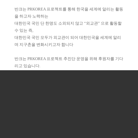
반크는 PRKOREA 프로젝트를 통해 한국을 세계에 알리는 활동
을 하고자 노력하는
대한민국 국민 단 한명도 소외되지 않고 “외교관” 으로 활동할
수 있는 즉,
대한민국 국민 모두가 외교관이 되어 대한민국을 세계에 알리
며 지구촌을 변화시키고자 합니다
반크는 PRKOREA 프로젝트 추진단 운영을 위해 후원자를 기다
리고 있습니다.
반크는 PRKOREA 프로젝트에 후원자가 되어주세요.
여러분의 친구, 가족, 지인분들에게 반크의 꿈을 소개하고 반크
를 후원해주세요.
여러분의 후원을 통해 반크의 꿈은 대한민국의 꿈이 될것입니
다
<2020년 1월~12월까지 반크활동 성과 소개>
https://bit.ly/32v5qtC