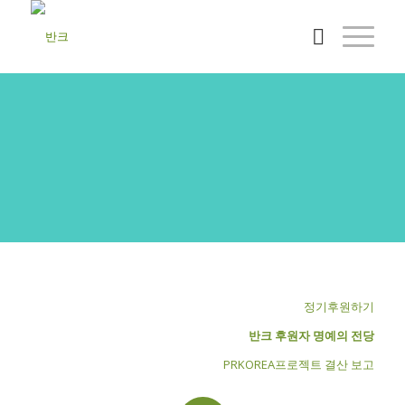
반크활동후원
반크의 활동을 후원해 주세요!
정기후원하기
반크 후원자 명예의 전당
PRKOREA프로젝트 결산 보고