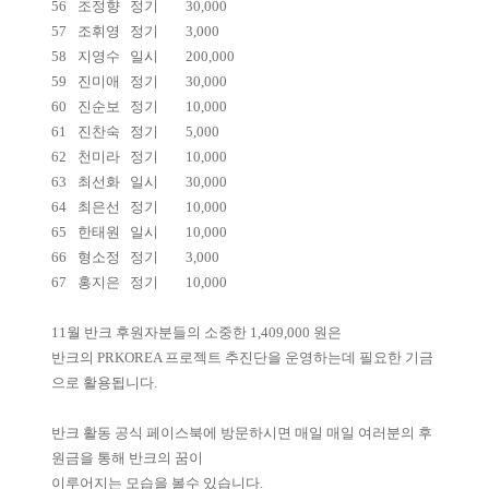
56
조정향
정기
30,000
57
조휘영
정기
3,000
58
지영수
일시
200,000
59
진미애
정기
30,000
60
진순보
정기
10,000
61
진찬숙
정기
5,000
62
천미라
정기
10,000
63
최선화
일시
30,000
64
최은선
정기
10,000
65
한태원
일시
10,000
66
형소정
정기
3,000
67
홍지은
정기
10,000
11월 반크 후원자분들의 소중한 1,409,000 원은
반크의 PRKOREA 프로젝트 추진단을 운영하는데 필요한 기금
으로 활용됩니다.
반크 활동 공식 페이스북에 방문하시면 매일 매일 여러분의 후
원금을 통해 반크의 꿈이
이루어지는 모습을 볼수 있습니다.