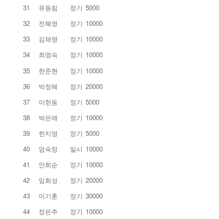
31
유동림
정기
5000
32
전혜영
정기
10000
33
김채영
정기
10000
34
최영숙
정기
10000
35
한준현
정기
10000
36
박정해
정기
20000
37
이헌동
정기
5000
38
박은애
정기
10000
39
한지영
정기
5000
40
엄숙정
일시
10000
41
안희순
정기
10000
42
임희성
정기
20000
43
이기훈
정기
30000
44
정은주
정기
10000