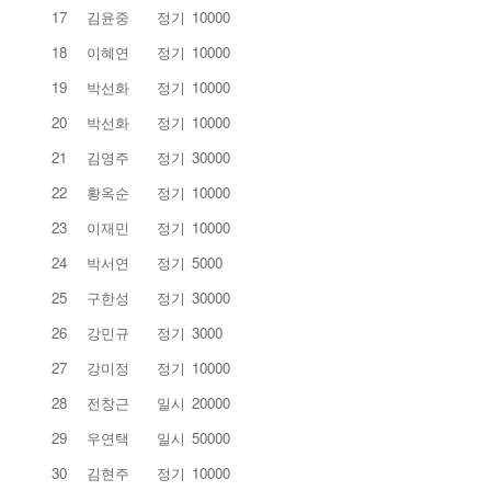
17
김윤중
정기
10000
18
이혜연
정기
10000
19
박선화
정기
10000
20
박선화
정기
10000
21
김영주
정기
30000
22
황옥순
정기
10000
23
이재민
정기
10000
24
박서연
정기
5000
25
구한성
정기
30000
26
강민규
정기
3000
27
강미정
정기
10000
28
전창근
일시
20000
29
우연택
일시
50000
30
김현주
정기
10000