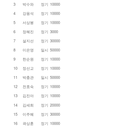
3
박수와
정기
10000
4
강용석
정기
10000
5
서상봉
정기
10000
6
정혜진
정기
3000
7
설지선
정기
30000
8
이은영
일시
50000
9
한순원
정기
10000
10
정선교
정기
10000
11
박충관
일시
50000
12
전효숙
정기
10000
13
김진아
정기
10000
14
김세희
정기
20000
15
이주혜
정기
30000
16
곽상훈
정기
10000