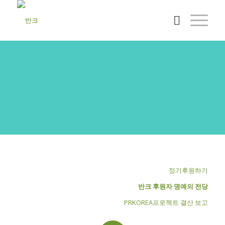
반크활동후원
반크의 활동을 후원해 주세요!
정기후원하기
반크 후원자 명예의 전당
PRKOREA프로젝트 결산 보고