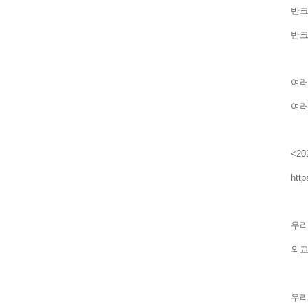
반크
반크
여러
여러
<2
http
우리
외
우리