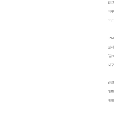
반크
이
htt
[P
전세
“글
지
반크
대한
대한