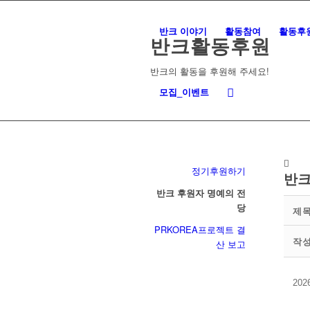
반크 이야기
활동참여
활동후
반크활동후원
반크의 활동을 후원해 주세요!
모집_이벤트
정기후원하기
반크
반크 후원자 명예의 전
당
제
PRKOREA프로젝트 결
작
산 보고
20