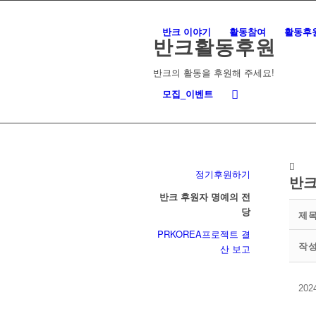
반크 이야기
활동참여
활동후
반크활동후원
반크의 활동을 후원해 주세요!
모집_이벤트
정기후원하기
반크
반크 후원자 명예의 전
당
제
PRKOREA프로젝트 결
작
산 보고
20