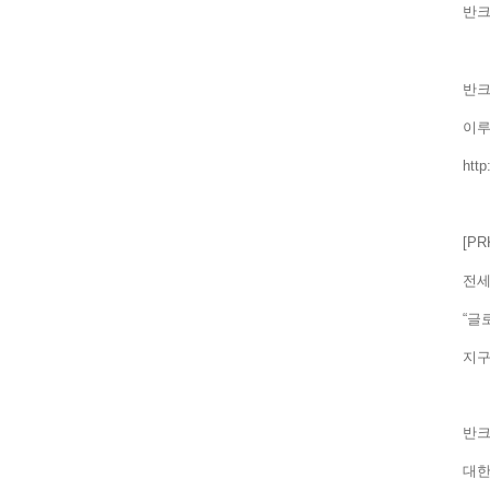
반크
반크
이
htt
[P
전세
“글
지
반크
대한