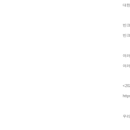
대한
반크
반크
여러
여러
<2
http
우리