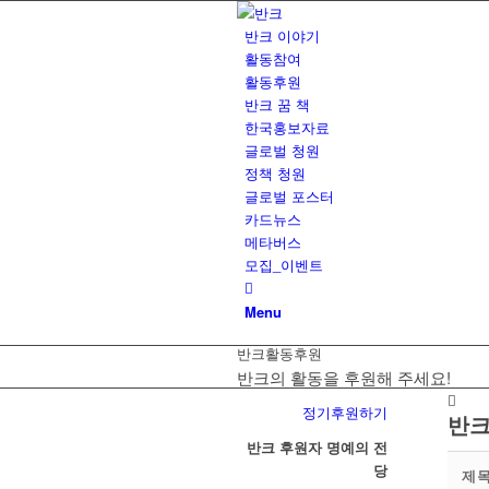
반크 이야기
활동참여
활동후원
반크 꿈 책
한국홍보자료
글로벌 청원
정책 청원
글로벌 포스터
카드뉴스
메타버스
모집_이벤트
Menu
반크활동후원
반크의 활동을 후원해 주세요!
정기후원하기
반크
반크 후원자 명예의 전
당
제