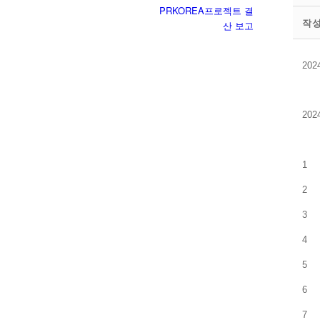
PRKOREA프로젝트 결
작
산 보고
20
20
1
2
3
4
5
6
7