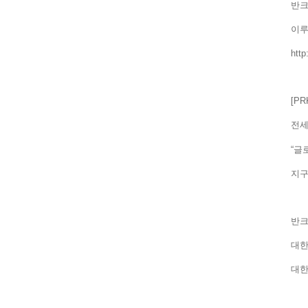
반크
이
htt
[P
전세
“글
지
반크
대한
대한