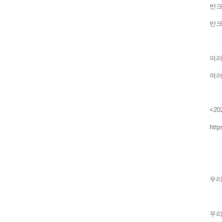
반크
반크
여러
여러
<2
http
우리
우리