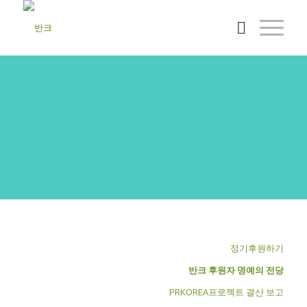
반크활동후원
반크의 활동을 후원해 주세요!
정기후원하기
반크 후원자 명예의 전당
PRKOREA프로젝트 결산 보고