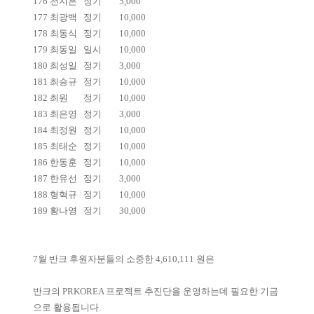
176
천지은
정기
5,000
177
최광백
정기
10,000
178
최동식
정기
10,000
179
최동일
일시
10,000
180
최성일
정기
3,000
181
최승규
정기
10,000
182
최원
정기
10,000
183
최은영
정기
3,000
184
최정원
정기
10,000
185
최태순
정기
10,000
186
한동훈
정기
10,000
187
한유선
정기
3,000
188
형혁규
정기
10,000
189
황나영
정기
30,000
7월 반크 후원자분들의 소중한 4,610,111 원은
반크의 PRKOREA 프로젝트 추진단을 운영하는데 필요한 기금
으로 활용됩니다.