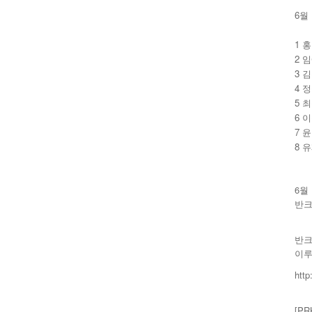
6월
1 홍
2 임
3 김
4 정
5 최
6 이
7 윤
8 유
6월
반크
반크
이루
htt
[P