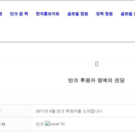
원
반크 꿈 책
한국홍보자료
글로벌 청원
정책 청원
글로벌 
반크 후원자 명예의 전당
목
2017년 6월 반크 후원자를 소개합니다
반크
성자