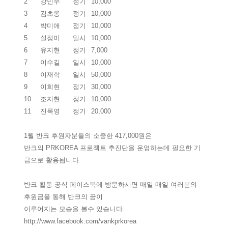
2
강민우
정기
10,000
3
김초롱
정기
10,000
4
박미애
정기
10,000
5
설정미
일시
10,000
6
유지현
정기
7,000
7
이수길
일시
10,000
8
이재학
일시
50,000
9
이희현
정기
30,000
10
조지현
정기
10,000
11
진목영
정기
20,000
1월 반크 후원자분들의 소중한 417,000원은
반크의 PRKOREA 프로젝트 추진단을 운영하는데 필요한 기
금으로 활용됩니다.
반크 활동 공식 페이스북에 방문하시면 매일 매일 여러분의
후원금을 통해 반크의 꿈이
이루어지는 모습을 볼수 있습니다.
http://www.facebook.com/vankprkorea