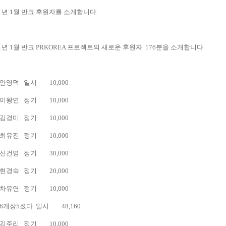
21년 1월 반크 후원자를 소개합니다.
21년 1월 반크 PRKOREA 프로젝트의 새로운 후원자 176분을 소개합니다
안영덕
일시
10,000
이왕연
정기
10,000
김경미
정기
10,000
최유진
정기
10,000
신건영
정기
30,000
현경숙
정기
20,000
차유연
정기
10,000
6개장5졌다
일시
48,160
김주리
정기
10,000