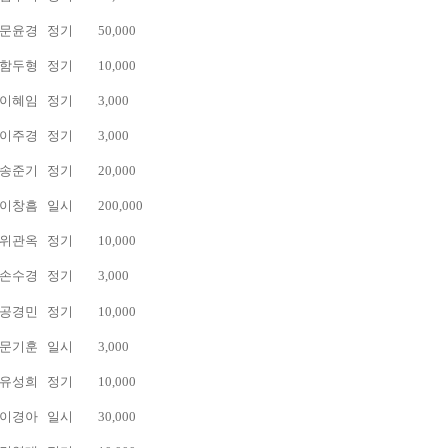
문윤경
정기
50,000
함두형
정기
10,000
이혜임
정기
3,000
이주경
정기
3,000
송준기
정기
20,000
이창흠
일시
200,000
위관옥
정기
10,000
손수경
정기
3,000
공경민
정기
10,000
문기훈
일시
3,000
유성희
정기
10,000
이경아
일시
30,000