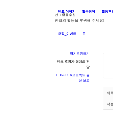
반크 이야기
활동참여
활동후
반크활동후원
반크의 활동을 후원해 주세요!
모집_이벤트
정기후원하기
반크 후원자 명예의 전
당
PRKOREA프로젝트 결
산 보고
제
작