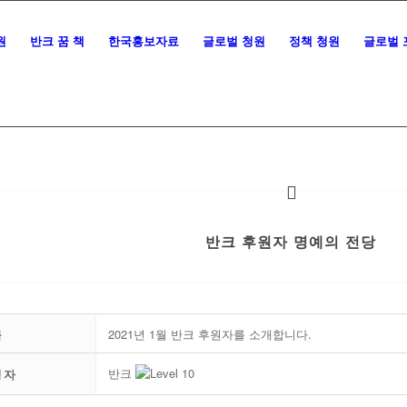
원
반크 꿈 책
한국홍보자료
글로벌 청원
정책 청원
글로벌 
반크 후원자 명예의 전당
목
2021년 1월 반크 후원자를 소개합니다.
반크
성자