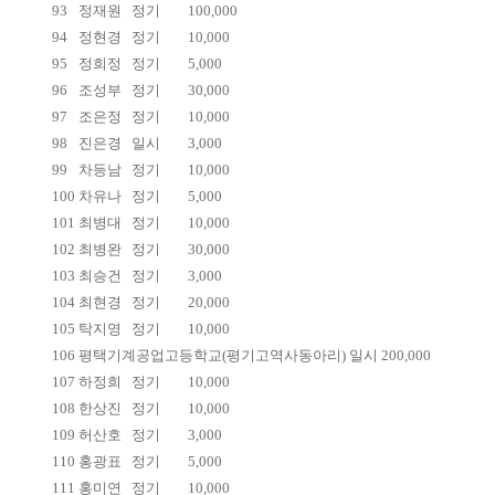
93
정재원
정기
100,000
94
정현경
정기
10,000
95
정희정
정기
5,000
96
조성부
정기
30,000
97
조은정
정기
10,000
98
진은경
일시
3,000
99
차등남
정기
10,000
100
차유나
정기
5,000
101
최병대
정기
10,000
102
최병완
정기
30,000
103
최승건
정기
3,000
104
최현경
정기
20,000
105
탁지영
정기
10,000
106
평택기계공업고등학교(평기고역사동아리) 일시 200,000
107
하정희
정기
10,000
108
한상진
정기
10,000
109
허산호
정기
3,000
110
홍광표
정기
5,000
111
홍미연
정기
10,000