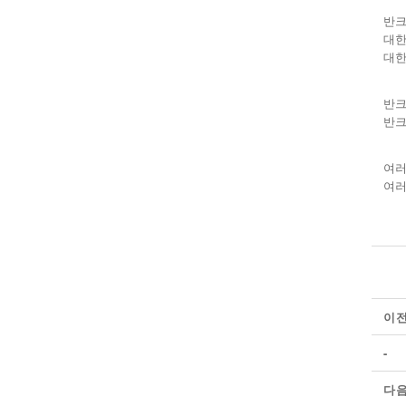
반크
대한
대한
반크
반크
여러
여러
이
-
다