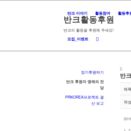
반크 이야기
활동참여
활동후
반크활동후원
반크의 활동을 후원해 주세요!
모집_이벤트
정기후원하기
반크
반크 후원자 명예의 전
당
제
PRKOREA프로젝트 결
작
산 보고
20
1. 