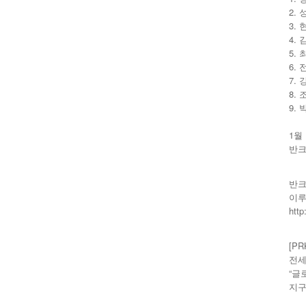
2.
3.
4.
5.
6. 
7.
8.
9. 
1월
반크
반크
이루
htt
[P
전세
“글
지구