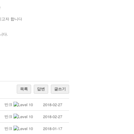
는
키고자 합니다
니다.
목록
답변
글쓰기
반크
2018-02-27
반크
2018-02-27
반크
2018-01-17